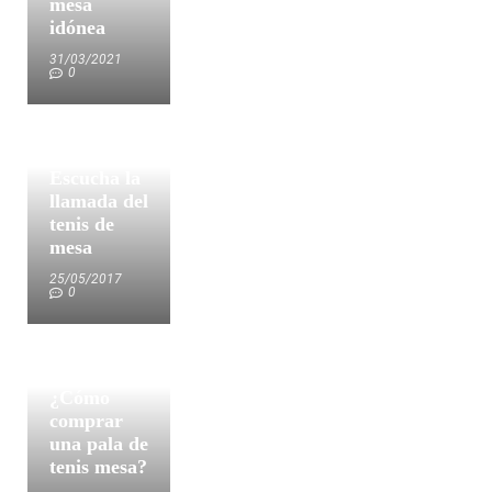
mesa
idónea
31/03/2021
0
Escucha la
llamada del
tenis de
mesa
25/05/2017
0
¿Cómo
comprar
una pala de
tenis mesa?