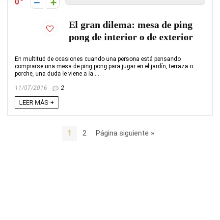
0
El gran dilema: mesa de ping
pong de interior o de exterior
En multitud de ocasiones cuando una persona está pensando
comprarse una mesa de ping pong para jugar en el jardín, terraza o
porche, una duda le viene a la ...
11/07/2016
2
LEER MÁS +
1
2
Página siguiente »