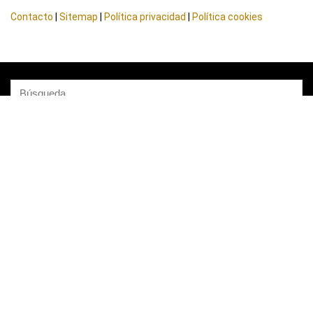
Contacto
|
Sitemap
|
Política privacidad
|
Política cookies
Sobre TENIS-MESA.COM
Tenis-Mesa.com es un sitio especializado en ping pong, tanto para
profesionales como aficionados.
Contacto
|
Sitemap
|
Política privacidad
|
Política cookies
Categorías
Consejos
Gomas y maderas