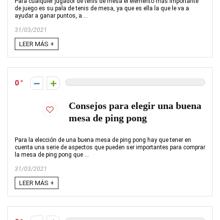
Para cualquier jugador de tenis de mesa el elemento más importante
de juego es su pala de tenis de mesa, ya que es ella la que le va a
ayudar a ganar puntos, a ...
31/03/2021
LEER MÁS +
0
Consejos para elegir una buena
mesa de ping pong
Para la elección de una buena mesa de ping pong hay que tener en
cuenta una serie de aspectos que pueden ser importantes para comprar
la mesa de ping pong que ...
31/03/2021
LEER MÁS +