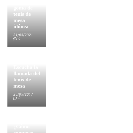
elegir la
goma de
tenis de
mesa
idónea
31/03/2021
0
Escucha la
llamada del
tenis de
mesa
25/05/2017
0
¿Cómo
comprar